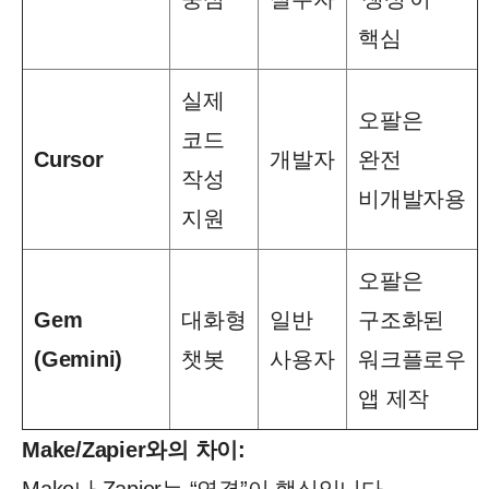
핵심
실제
오팔은
코드
Cursor
개발자
완전
작성
비개발자용
지원
오팔은
Gem
대화형
일반
구조화된
(Gemini)
챗봇
사용자
워크플로우
앱 제작
Make/Zapier와의 차이: