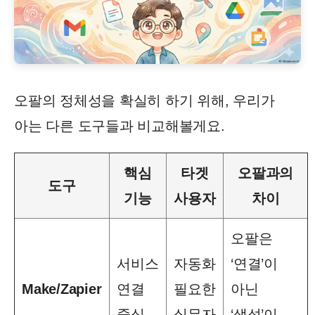
오팔의 정체성을 확실히 하기 위해, 우리가
아는 다른 도구들과 비교해볼게요.
핵심
타겟
오팔과의
도구
기능
사용자
차이
오팔은
서비스
자동화
‘연결’이
Make/Zapier
연결
필요한
아닌
중심
실무자
‘생성’이