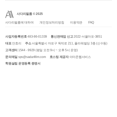
사다리필름 © 2025
사다리필름에 대하여
개인정보처리방침
이용약관
FAQ
사업자등록번호
483-86-01339
통신판매업 신고
2022-서울마포-3851
대표
안효리
주소
서울특별시 마포구 독막로 211, 플라워빌딩 3층 (신수동)
고객센터
1544 - 9929 (평일 오전 9시 ~ 오후 5시 운영)
문의메일
sps@sadarifilm.com
호스팅 제공자
아마존웹서비스
학원설립 운영등록 증명서